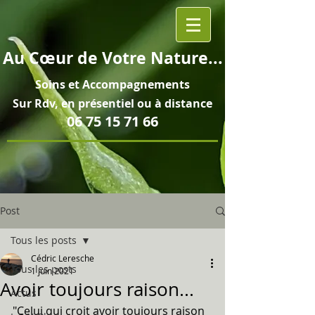
Au
Cœur
de Votre Nature...
Soins et
Accompagnements
Sur Rdv, en pré
sentiel ou à distance
06 75 15 71 66
Post
Tous les posts
Cédric Leresche
Tous les posts
1 juin 2021
Avoir toujours raison...
Actus
"Celui qui croit avoir toujours raison 