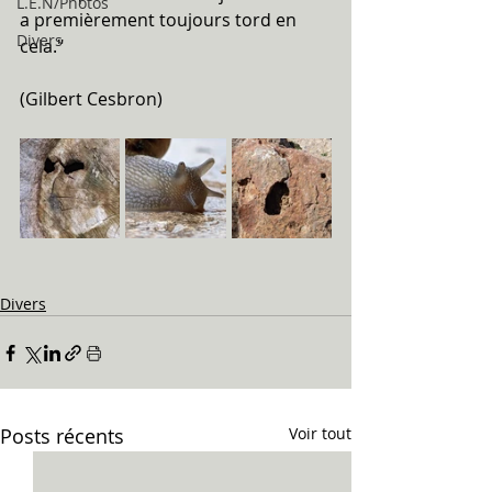
L.E.N/Photos
a premièrement toujours tord en 
Divers
cela." 
(Gilbert Cesbron)
Divers
Posts récents
Voir tout