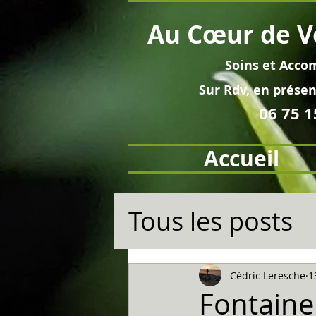
Au
Cœur
de V
Soins et
Acco
Sur Rdv, en pré
sen
06 75 1
Accueil
Tous les posts
Cédric Leresche
1
Fontaine