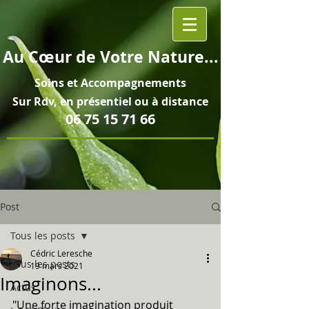
Au
Cœur
de Votre Nature...
Soins et
Accompagnements
Sur Rdv, en pré
sentiel ou à distance
06 75 15 71 66
Post
Tous les posts
Cédric Leresche
Tous les posts
19 mars 2021
Imaginons...
Actus
"Une forte imagination produit 