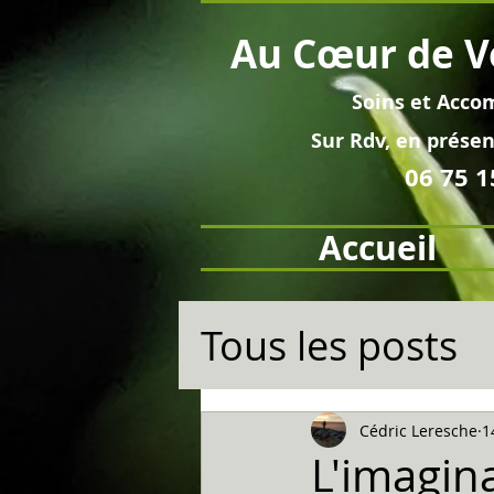
Au
Cœur
de V
Soins et
Acco
Sur Rdv, en pré
sen
06 75 1
Accueil
Tous les posts
Cédric Leresche
1
L'imagina