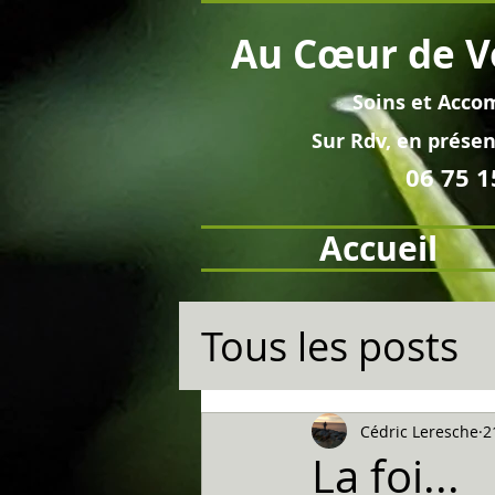
Au
Cœur
de V
Soins et
Acco
Sur Rdv, en pré
sen
06 75 1
Accueil
Tous les posts
Cédric Leresche
2
La foi...