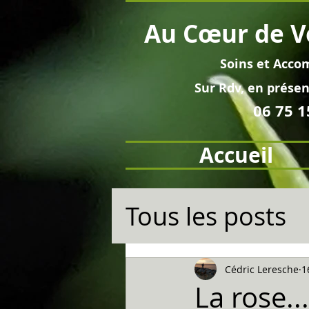
Au
Cœur
de V
Soins et
Acco
Sur Rdv, en pré
sen
06 75 1
Accueil
Tous les posts
Cédric Leresche
1
La rose...