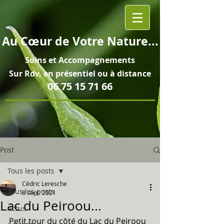
Au
Cœur
de Votre Nature...
Soins et
Accompagnements
Sur Rdv, en pré
sentiel ou à distance
06 75 15 71 66
Post
Tous les posts
Cédric Leresche
Tous les posts
8 sept. 2021
Lac du Peiroou...
Actus
Petit tour du côté du Lac du Peiroou 