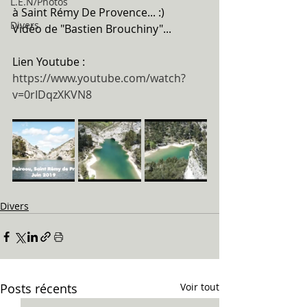
L.E.N/Photos
à Saint Rémy De Provence... :)
Divers
Vidéo de "Bastien Brouchiny"...
Lien Youtube : 
https://www.youtube.com/watch?
v=0rIDqzXKVN8
Divers
Posts récents
Voir tout