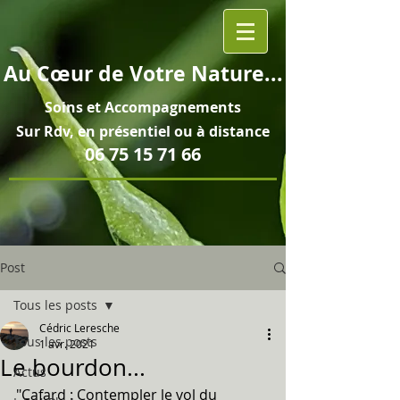
Au
Cœur
de Votre Nature...
Soins et
Accompagnements
Sur Rdv, en pré
sentiel ou à distance
06 75 15 71 66
Post
Tous les posts
Cédric Leresche
Tous les posts
1 avr. 2021
Le bourdon...
Actus
"Cafard : Contempler le vol du 