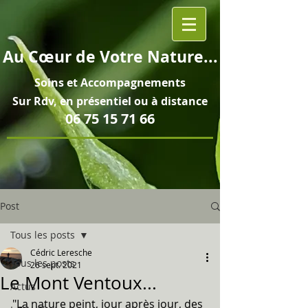
Au
Cœur
de Votre Nature...
Soins et
Accompagnements
Sur Rdv, en pré
sentiel ou à distance
06 75 15 71 66
Post
Tous les posts
Cédric Leresche
Tous les posts
26 sept. 2021
Le Mont Ventoux...
Actus
"La nature peint, jour après jour, des 