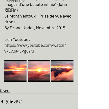
L.E.N/Photos
images d'une beauté infinie" (John 
Divers
Ruskin)
Le Mont Ventoux... Prise de vue avec 
drone...
By Drone Under, Novembre 2015...
Lien Youtube : 
https://www.youtube.com/watch?
v=EvBa4EVg8YM
Divers