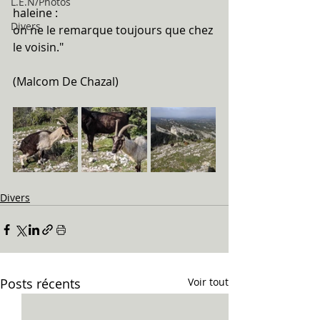
L.E.N/Photos
haleine : 
Divers
on ne le remarque toujours que chez 
le voisin."
(Malcom De Chazal)
Divers
Posts récents
Voir tout