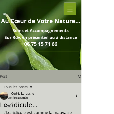
Au
Cœur
de Votre Nature...
Soins et
Accompagnements
Sur Rdv, en pré
sentiel ou à distance
06 75 15 71 66
Post
Tous les posts
Cédric Leresche
Tous les posts
13 juin 2021
Le ridicule...
Actus
"Le ridicule est comme la mauvaise 