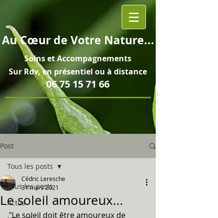
Au
Cœur
de Votre Nature...
Soins et
Accompagnements
Sur Rdv, en pré
sentiel ou à distance
06 75 15 71 66
Post
Tous les posts
Cédric Leresche
Tous les posts
31 mars 2021
Le soleil amoureux...
Actus
"Le soleil doit être amoureux de 