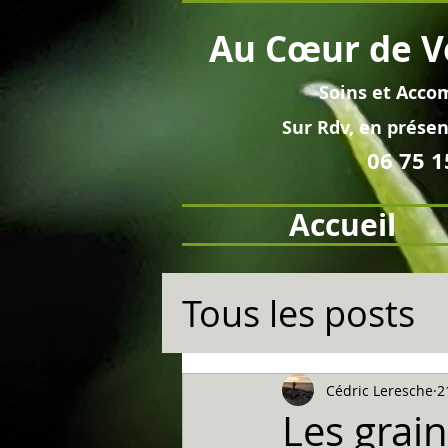
Au
Cœur
de V
Soins et
Acco
Sur Rdv, en pré
sen
06 75 1
Accueil
Tous les posts
Cédric Leresche
2
Les grain