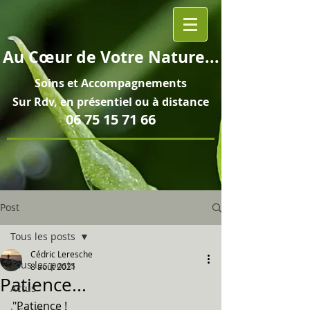
Au
Cœur
de Votre Nature...
Soins et
Accompagnements
Sur Rdv, en pré
sentiel ou à distance
06 75 15 71 66
Post
Tous les posts
Cédric Leresche
Tous les posts
8 août 2021
Patience...
Actus
"Patience !  