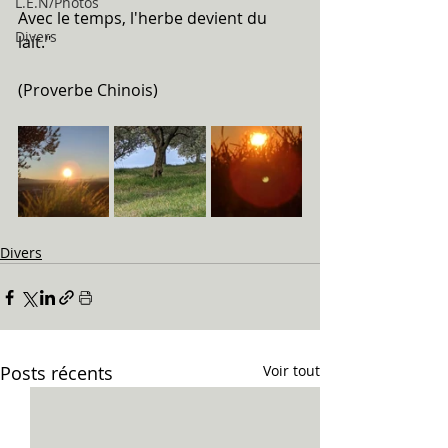
L.E.N/Photos
Avec le temps, l'herbe devient du 
Divers
lait."
(Proverbe Chinois)
Divers
Posts récents
Voir tout