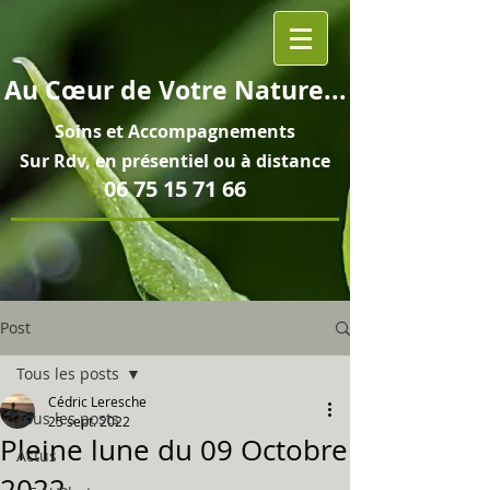
Au
Cœur
de Votre Nature...
Soins et
Accompagnements
Sur Rdv, en pré
sentiel ou à distance
06 75 15 71 66
Post
Tous les posts
Cédric Leresche
Tous les posts
25 sept. 2022
Pleine lune du 09 Octobre
Actus
2022...