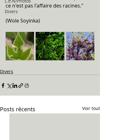
L.E.N/Photos
ce n'est pas l'affaire des racines."
Divers
(Wole Soyinka)
Divers
Posts récents
Voir tout