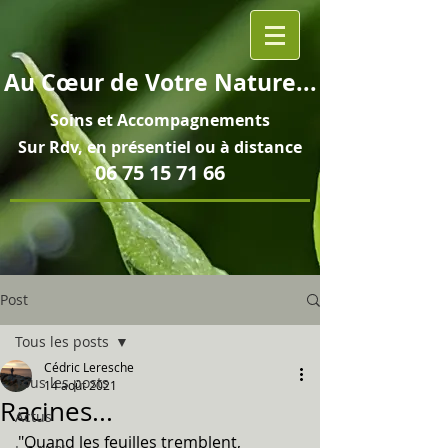
Au
Cœur
de Votre Nature...
Soins et
Accompagnements
Sur Rdv, en pré
sentiel ou à distance
06 75 15 71 66
Post
Tous les posts
Cédric Leresche
Tous les posts
14 août 2021
Racines...
Actus
"Quand les feuilles tremblent, 