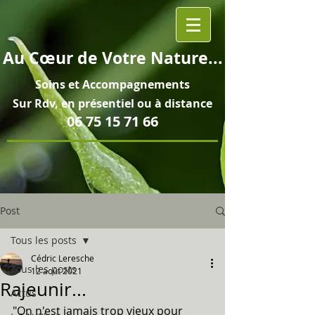
Au
Cœur
de Votre Nature...
Soins et
Accompagnements
Sur Rdv, en pré
sentiel ou à distance
06 75 15 71 66
Post
Tous les posts
Cédric Leresche
Tous les posts
12 août 2021
Rajeunir...
Actus
"On n'est jamais trop vieux pour 