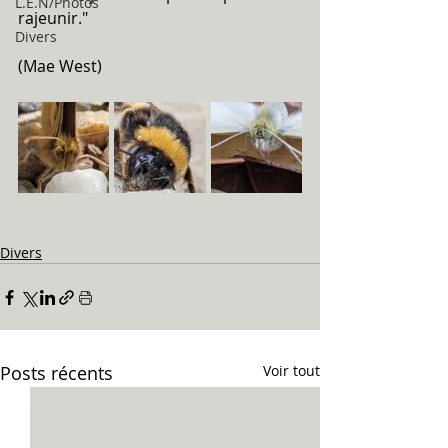
L.E.N/Photos
rajeunir."
Divers
(Mae West)
Divers
Posts récents
Voir tout