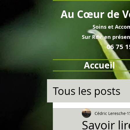
Au
Cœur
de V
Soins et
Acco
Sur Rdv, en pré
sen
06 75 1
Accueil
Tous les posts
Cédric Leresche
1
Savoir lir