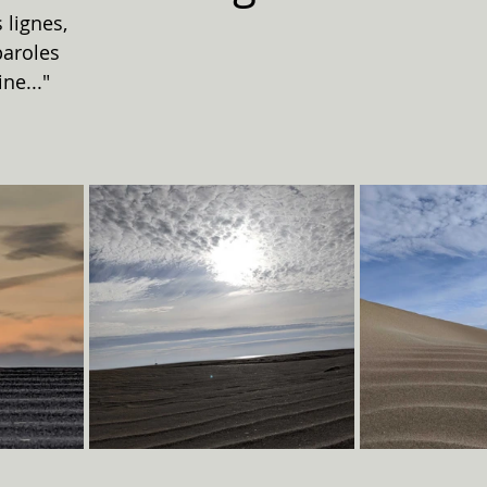
s lignes,
paroles
ne..."