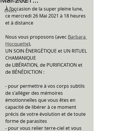
L.E.N/Photos
À l’occasion de la super pleine lune, 
Divers
ce mercredi 26 Mai 2021 à 18 heures 
et à distance
Nous vous proposons (avec 
Barbara 
Hocquette
), 
UN SOIN ÉNERGÉTIQUE et UN RITUEL 
CHAMANIQUE
de LIBÉRATION, de PURIFICATION et 
de BÉNÉDICTION :
- pour permettre à vos corps subtils 
de s'alléger des mémoires 
émotionnelles que vous êtes en 
capacité de libérer à ce moment 
précis de votre évolution et de toute 
forme de parasites
- pour vous relier terre-ciel et vous 