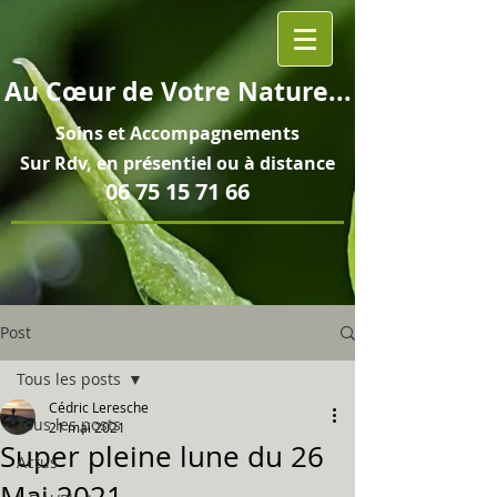
Au
Cœur
de Votre Nature...
Soins et
Accompagnements
Sur Rdv, en pré
sentiel ou à distance
06 75 15 71 66
Post
Tous les posts
Cédric Leresche
Tous les posts
21 mai 2021
Super pleine lune du 26
Actus
Mai 2021...