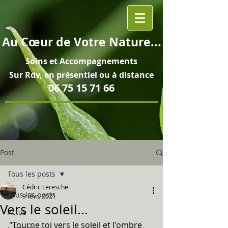
Au
Cœur
de Votre Nature...
Soins et
Accompagnements
Sur Rdv, en pré
sentiel ou à distance
06 75 15 71 66
Post
Tous les posts
Cédric Leresche
Tous les posts
9 févr. 2021
Vers le soleil...
Actus
"Tourne toi vers le soleil et l'ombre 