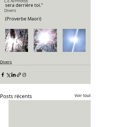
L.E.N/Photos
sera derrière toi."
Divers
(Proverbe Maori)
Divers
Posts récents
Voir tout