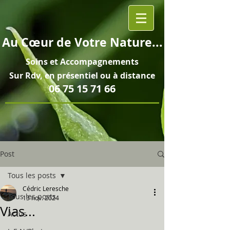
Au
Cœur
de Votre Nature...
Soins et
Accompagnements
Sur Rdv, en pré
sentiel ou à distance
06 75 15 71 66
Post
Tous les posts
Cédric Leresche
Tous les posts
13 nov. 2024
Vias...
Actus