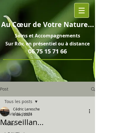
Au
Cœur
de Votre Nature...
Soins et
Accompagnements
Sur Rdv, en pré
sentiel ou à distance
06 75 15 71 66
Post
Tous les posts
Cédric Leresche
Tous les posts
8 déc. 2024
Marseillan...
Actus