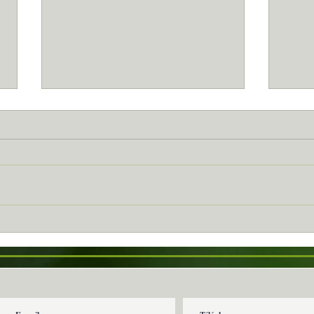
Vias...
Sète.