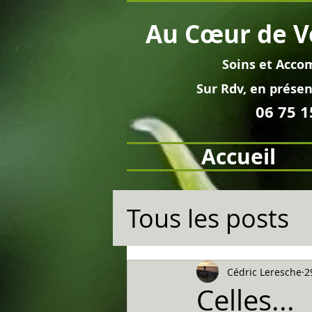
Au
Cœur
de V
Soins et
Acco
Sur Rdv, en pré
sen
06 75 1
Accueil
Tous les posts
Cédric Leresche
2
Celles...