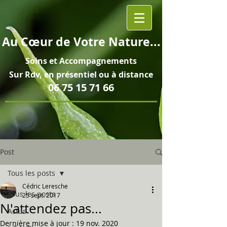
Au
Cœur
de Votre Nature...
Soins et
Accompagnements
Sur Rdv, en pré
sentiel ou à distance
06 75 15 71 66
Post
Tous les posts
Cédric Leresche
Tous les posts
25 sept. 2017
N'attendez pas...
Actus
Dernière mise à jour :
19 nov. 2020