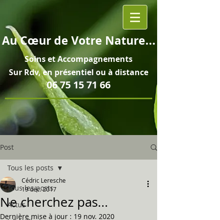
Au
Cœur
de Votre Nature...
Soins et
Accompagnements
Sur Rdv, en pré
sentiel ou à distance
06 75 15 71 66
Post
Tous les posts
Cédric Leresche
Tous les posts
19 déc. 2017
Ne cherchez pas...
Actus
Dernière mise à jour :
19 nov. 2020