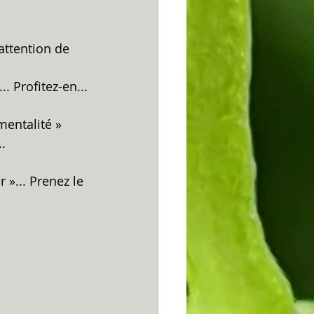
attention de 
. Profitez-en...
mentalité » 
..
»... Prenez le 