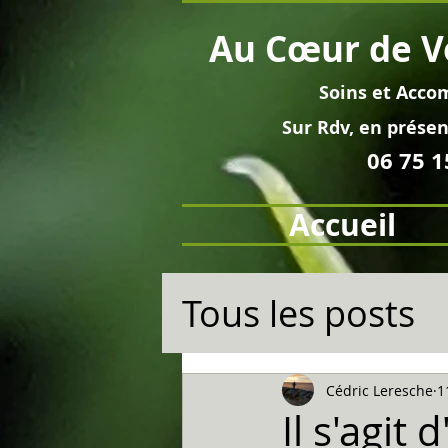
Au
Cœur
de V
Soins et
Acco
Sur Rdv, en pré
sen
06 75 1
Accueil
Tous les posts
Cédric Leresche
1
Il s'agit d