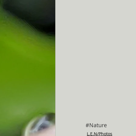
#Nature
L.E.N/Photos