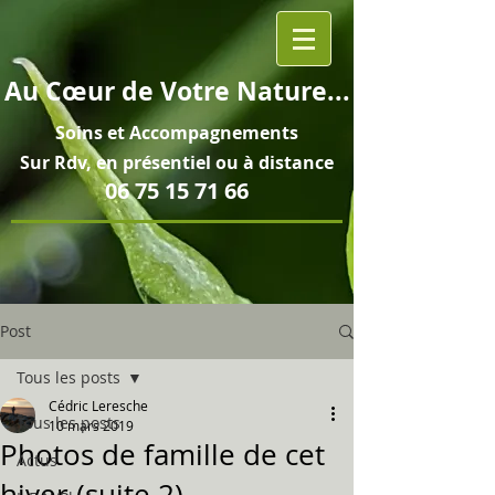
Au
Cœur
de Votre Nature...
Soins et
Accompagnements
Sur Rdv, en pré
sentiel ou à distance
06 75 15 71 66
Post
Tous les posts
Cédric Leresche
Tous les posts
10 mars 2019
Photos de famille de cet
Actus
hiver (suite 2)...