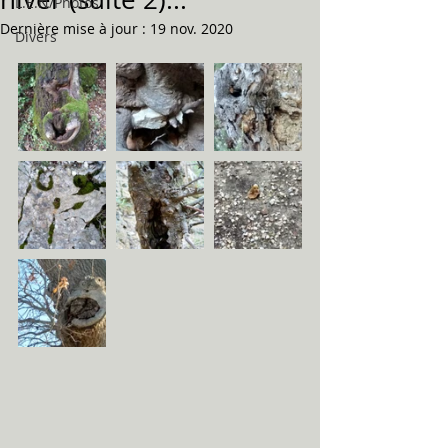
L.E.N/Photos
Dernière mise à jour :
19 nov. 2020
Divers