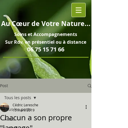
Au
Cœur
de Votre Nature...
Soins et
Accompagnements
Sur Rdv, en pré
sentiel ou à distance
06 75 15 71 66
Post
Tous les posts
Cédric Leresche
Tous les posts
15 mars 2019
Chacun a son propre
Actus
"langage"...