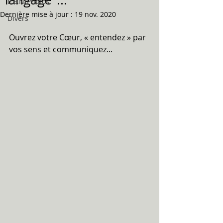
L.E.N/Photos
Dernière mise à jour :
19 nov. 2020
Divers
Ouvrez votre Cœur, « entendez » par 
vos sens et communiquez...