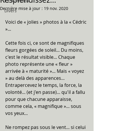
L.E.N/Photos
Dernière mise à jour :
19 nov. 2020
Divers
Voici de « jolies » photos à la « Cédric 
»...
Cette fois ci, ce sont de magnifiques 
fleurs gorgées de soleil... Du moins, 
c'est le résultat visible... Chaque 
photo représente une « fleur » 
arrivée à « maturité »... Mais « voyez 
» au delà des apparences... 
Entrapercevez le temps, la force, la 
volonté... (et j'en passe)... qu'il a fallu 
pour que chacune apparaisse, 
comme cela, « magnifique »... sous 
vos yeux...
Ne rompez pas sous le vent... si celui 