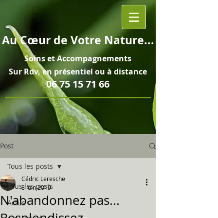
Au
Cœur
de Votre Nature...
Soins et
Accompagnements
Sur Rdv, en pré
sentiel ou à distance
06 75 15 71 66
Post
Tous les posts
Cédric Leresche
Tous les posts
8 juin 2019
N'abandonnez pas...
Actus
Resplendissez...