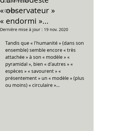
L.E.N/Photos
« observateur »
Divers
« endormi »...
Dernière mise à jour :
19 nov. 2020
Tandis que « l'humanité » (dans son 
ensemble) semble encore « très 
attachée » à son « modèle » « 
pyramidal », bien « d'autres » « 
espèces » « savourent » « 
présentement » un « modèle » (plus 
ou moins) « circulaire »...