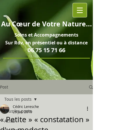
Au
Cœur
de Votre Nature...
Soins et
Accompagnements
Sur Rdv, en pré
sentiel ou à distance
06 75 15 71 66
Post
Tous les posts
Cédric Leresche
Tous les posts
26 juil. 2019
« Petite » « constatation »
Actus
d'un modeste