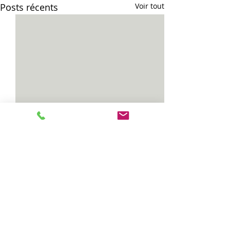
Posts récents
Voir tout
Vias...
Celles...
Commentaires