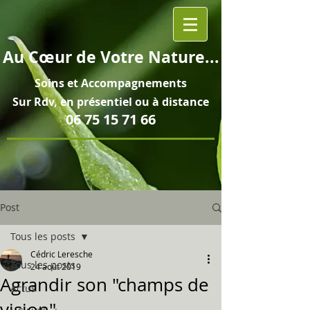
Au
Cœur
de Votre Nature...
Soins et
Accompagnements
Sur Rdv, en pré
sentiel ou à distance
06 75 15 71 66
Post
Tous les posts
Cédric Leresche
Tous les posts
24 août 2019
Agrandir son "champs de
Actus
vision"...