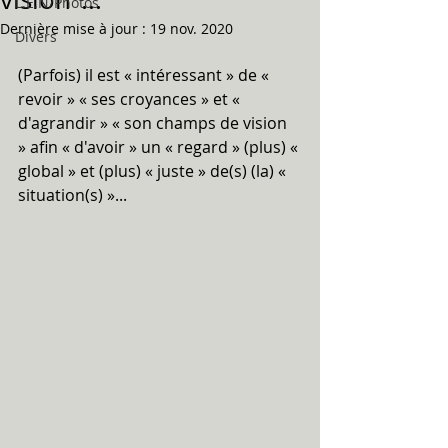
L.E.N/Photos
Dernière mise à jour :
19 nov. 2020
Divers
(Parfois) il est « intéressant » de « 
revoir » « ses croyances » et « 
d'agrandir » « son champs de vision 
» afin « d'avoir » un « regard » (plus) « 
global » et (plus) « juste » de(s) (la) « 
situation(s) »...