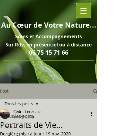
Au
Cœur
de Votre Nature...
Soins et
Accompagnements
Sur Rdv, en pré
sentiel ou à distance
06 75 15 71 66
Post
Tous les posts
Cédric Leresche
Tous les posts
14 oct. 2019
Portraits de Vie...
Actus
Dernière mise à jour :
19 nov. 2020