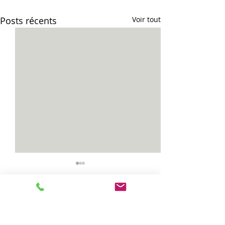
Posts récents
Voir tout
Vias...
Celles...
Commentaires