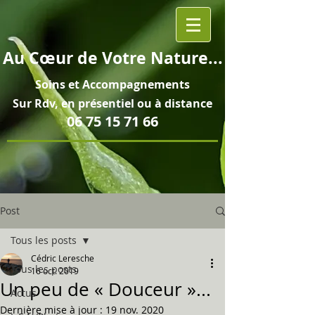
Au
Cœur
de Votre Nature...
Soins et
Accompagnements
Sur Rdv, en pré
sentiel ou à distance
06 75 15 71 66
Post
Tous les posts
Cédric Leresche
Tous les posts
16 oct. 2019
Un peu de « Douceur »...
Actus
Dernière mise à jour :
19 nov. 2020