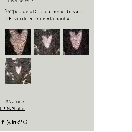
L.E.N/Photos
Divers
Un peu de « Douceur » « ici-bas »...
« Envoi direct » de « là-haut »...
#Nature
L.E.N/Photos