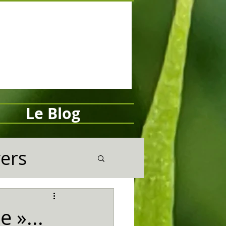
Le Blog
vers
 »...