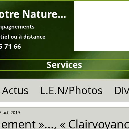
otre Nature...
mpagnements
tiel ou à distance
5 71 66
Services
Actus
L.E.N/Photos
Di
7 oct. 2019
ement »..., « Clairvoyance