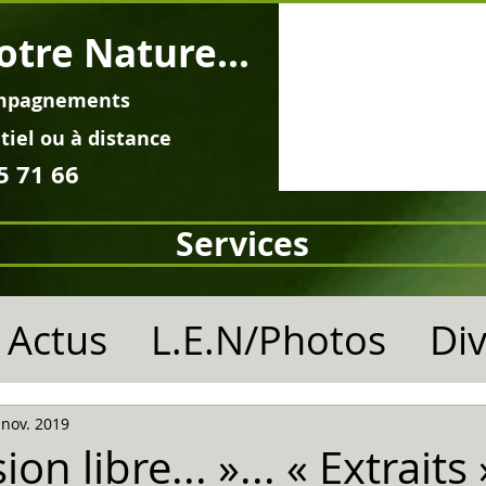
otre Nature...
mpagnements
tiel ou à distance
5 71 66
Services
Actus
L.E.N/Photos
Di
 nov. 2019
on libre... »... « Extraits »