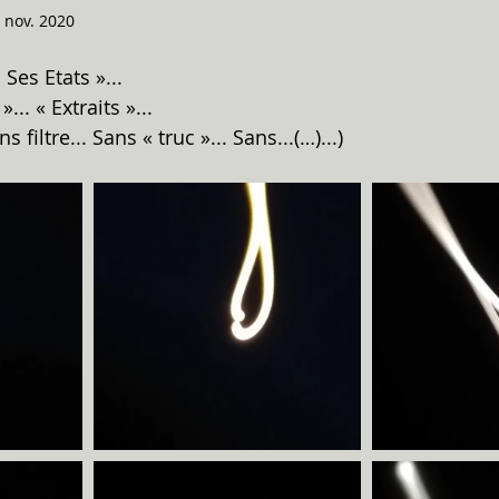
 nov. 2020
Ses Etats »...
... « Extraits »...
filtre... Sans « truc »... Sans...(…)...)