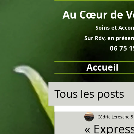
Au
Cœur
de V
Soins et
Acco
Sur Rdv, en pré
sen
06 75 1
Accueil
Tous les posts
Cédric Leresche
5
« Expressi