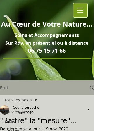
Au
Cœur
de Votre Nature...
Soins et
Accompagnements
Sur Rdv, en pré
sentiel ou à distance
06 75 15 71 66
Post
Tous les posts
Cédric Leresche
Tous les posts
11 nov. 2019
"Battre" la "mesure"...
Actus
Dernière mise à jour :
19 nov. 2020