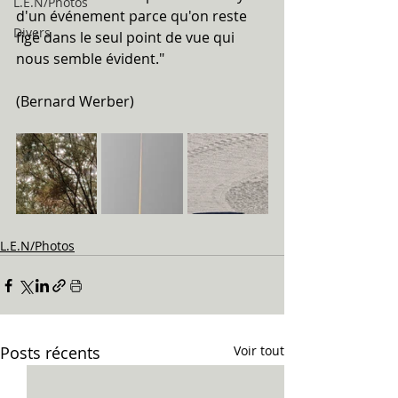
L.E.N/Photos
d'un événement parce qu'on reste 
Divers
figé dans le seul point de vue qui 
nous semble évident."
(Bernard Werber)
L.E.N/Photos
Posts récents
Voir tout