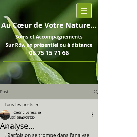
Au
Cœur
de Votre Nature...
Soins et
Accompagnements
Sur Rdv, en pré
sentiel ou à distance
06 75 15 71 66
Post
Tous les posts
Cédric Leresche
Tous les posts
2 mars 2022
Analyse...
Actus
"Parfois on se trompe dans l'analyse 