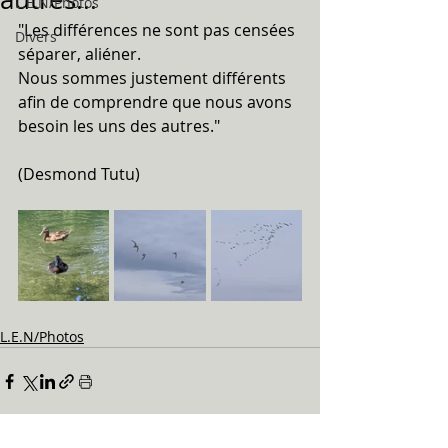
L.E.N/Photos
"Les différences ne sont pas censées 
Divers
séparer, aliéner. 
Nous sommes justement différents 
afin de comprendre que nous avons 
besoin les uns des autres."
(Desmond Tutu)
L.E.N/Photos