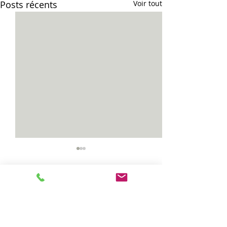
Posts récents
Voir tout
Vias...
Celles...
Commentaires