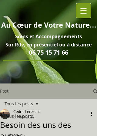
Au
Cœur
de Votre Nature...
Soins et
Accompagnements
Sur Rdv, en pré
sentiel ou à distance
06 75 15 71 66
Post
Tous les posts
Cédric Leresche
Tous les posts
5 mars 2022
Besoin des uns des
Actus
autres...