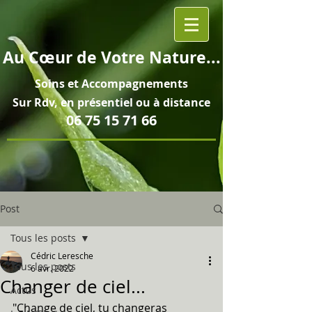
Au
Cœur
de Votre Nature...
Soins et
Accompagnements
Sur Rdv, en pré
sentiel ou à distance
06 75 15 71 66
Post
Tous les posts
Cédric Leresche
Tous les posts
6 avr. 2022
Changer de ciel...
Actus
"Change de ciel, tu changeras 