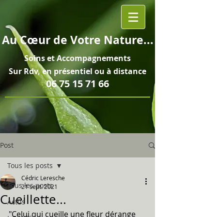
Au
Cœur
de Votre Nature...
Soins et
Accompagnements
Sur Rdv, en pré
sentiel ou à distance
06 75 15 71 66
Post
Tous les posts
Cédric Leresche
Tous les posts
21 sept. 2021
Cueillette...
Actus
"Celui qui cueille une fleur dérange 