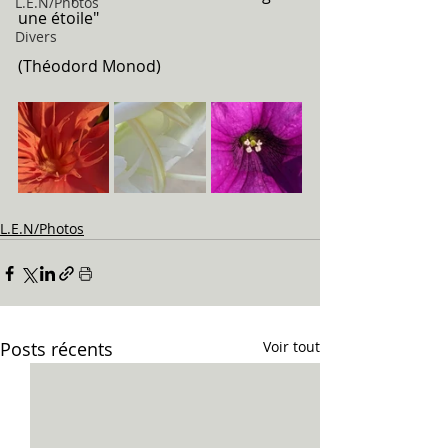
L.E.N/Photos
une étoile" 
Divers
(Théodord Monod)
L.E.N/Photos
Posts récents
Voir tout