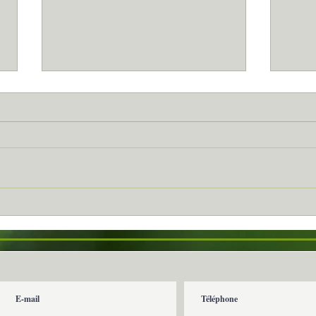
Vias...
Celle