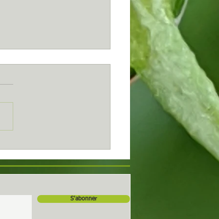
s...
S'abonner