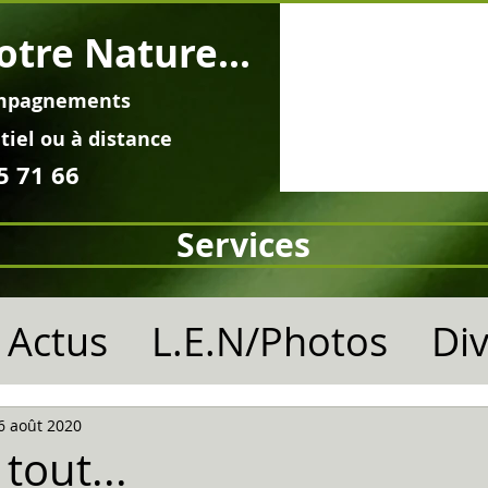
otre Nature...
mpagnements
tiel ou à distance
5 71 66
Services
Actus
L.E.N/Photos
Di
6 août 2020
 tout...