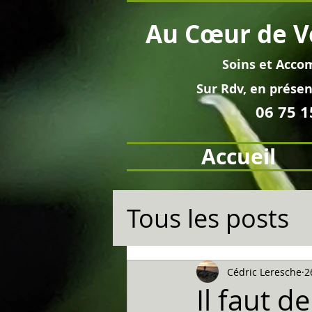
Au
Cœur
de V
Soins et
Acco
Sur Rdv, en pré
sen
06 75 1
Accueil
Tous les posts
Cédric Leresche
2
Il faut de