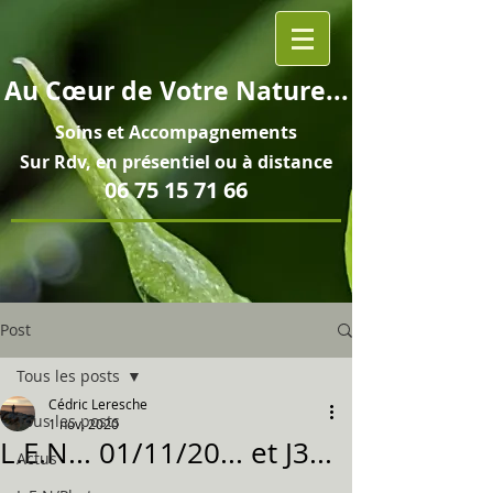
Au
Cœur
de Votre Nature...
Soins et
Accompagnements
Sur Rdv, en pré
sentiel ou à distance
06 75 15 71 66
Post
Tous les posts
Cédric Leresche
Tous les posts
1 nov. 2020
L.E.N... 01/11/20... et J3...
Actus