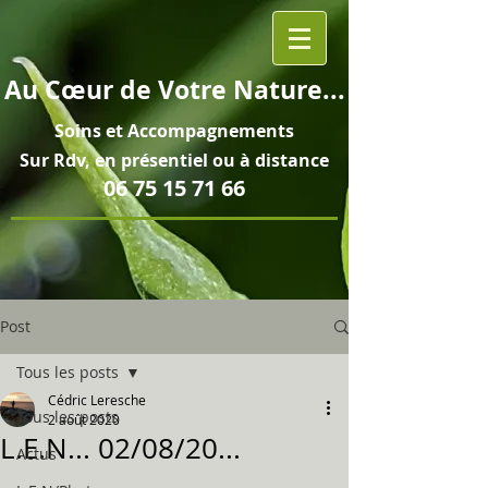
Au
Cœur
de Votre Nature...
Soins et
Accompagnements
Sur Rdv, en pré
sentiel ou à distance
06 75 15 71 66
Post
Tous les posts
Cédric Leresche
Tous les posts
2 août 2020
L.E.N... 02/08/20...
Actus