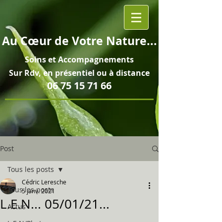
Au
Cœur
de Votre Nature...
Soins et
Accompagnements
Sur Rdv, en pré
sentiel ou à distance
06 75 15 71 66
Post
Tous les posts
Cédric Leresche
Tous les posts
5 janv. 2021
L.E.N... 05/01/21...
Actus