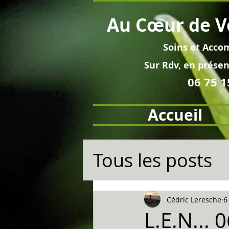
Au
Cœur
de V
Soins et
Acco
Sur Rdv, en pré
sen
06 75 1
Accueil
Tous les posts
Cédric Leresche
6
L.E.N... 