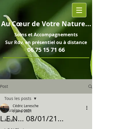
Au
Cœur
de Votre Nature...
Soins et
Accompagnements
Sur Rdv, en pré
sentiel ou à distance
06 75 15 71 66
Post
Tous les posts
Cédric Leresche
Tous les posts
8 janv. 2021
L.E.N... 08/01/21...
Actus