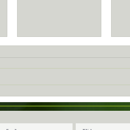
Vias...
Celle