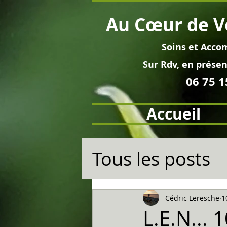
Au
Cœur
de V
Soins et
Acco
Sur Rdv, en pré
sen
06 75 1
Accueil
Tous les posts
Cédric Leresche
1
L.E.N... 