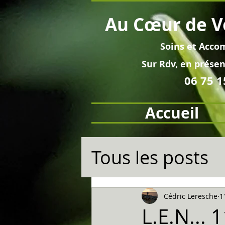
Au
Cœur
de V
Soins et
Acco
Sur Rdv, en pré
sen
06 75 1
Accueil
Tous les posts
Cédric Leresche
1
L.E.N... 