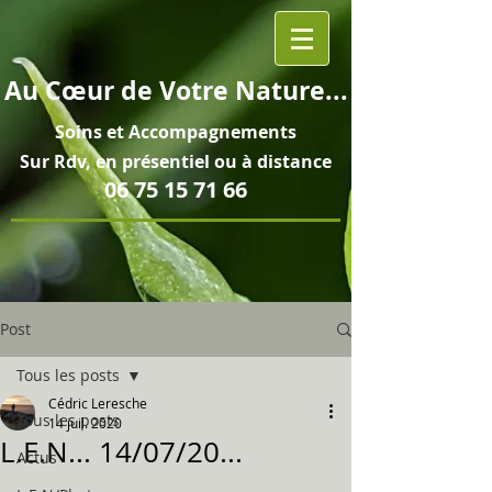
Au
Cœur
de Votre Nature...
Soins et
Accompagnements
Sur Rdv, en pré
sentiel ou à distance
06 75 15 71 66
Post
Tous les posts
Cédric Leresche
Tous les posts
14 juil. 2020
L.E.N... 14/07/20...
Actus