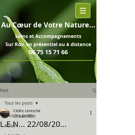
Au
Cœur
de Votre Nature...
Soins et
Accompagnements
Sur Rdv, en pré
sentiel ou à distance
06 75 15 71 66
Post
Tous les posts
Cédric Leresche
Tous les posts
22 août 2020
L.E.N... 22/08/20...
Actus