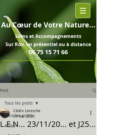
Au
Cœur
de Votre Nature...
Soins et
Accompagnements
Sur Rdv, en pré
sentiel ou à distance
06 75 15 71 66
Post
Tous les posts
Cédric Leresche
Tous les posts
24 nov. 2020
L.E.N... 23/11/20... et J25...
Actus